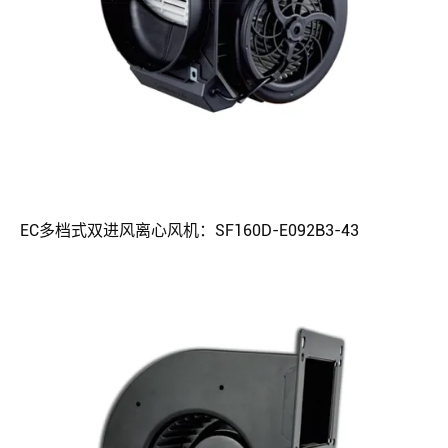
EC多档式双进风离心风机：SF160D-E092B3-43