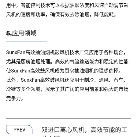
用中，智能控制技术可以根据油烟浓度和风速自动调节鼓
风机的速度和功率，确保有效去除油烟，降低能耗。
5.应用领域
SunxFan高效抽油烟机鼓风机技术广泛应用于各种场合，
尤其是厨房油烟处理。高效的气流输送能力和稳定的性能
使SunxFan高效鼓风机成为厨房抽油烟机的理想选择。
此外，SunxFan高效鼓风机还应用于制冷、通风、汽车、
冷链等多个领域，展示了其广阔的应用前景和强大的市场
竞争力。
双进口离心风机，高效节能的工
PREV