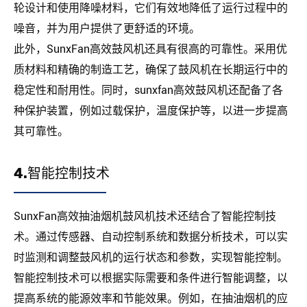
轮设计和使用降噪材料，它们有效地降低了运行过程中的
噪音，并为用户提供了更舒适的环境。
此外，SunxFan高效鼓风机还具有很高的可靠性。采用优
质材料和精确的制造工艺，确保了鼓风机在长期运行中的
稳定性和耐用性。同时，sunxfan高效鼓风机还配备了各
种保护装置，例如过载保护，温度保护等，以进一步提高
其可靠性。
4.智能控制技术
SunxFan高效抽油烟机鼓风机技术还结合了智能控制技
术。通过传感器、自动控制系统和数据分析技术，可以实
时监测和调整鼓风机的运行状态和参数，实现智能控制。
智能控制技术可以根据实际需要和条件进行智能调整，以
提高系统的能源效率和节能效果。例如，在抽油烟机的应