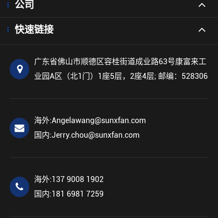
公司
快速链接
广东省佛山市顺德区容桂街道成业路63号康富来工
业园A区（北1门）1座5层，2座4层; 邮编：528306
海外:
Angelawang@sunxfan.com
国内:
Jerry.chou@sunxfan.com
海外:
137 9008 1902
国内:
181 6981 7259