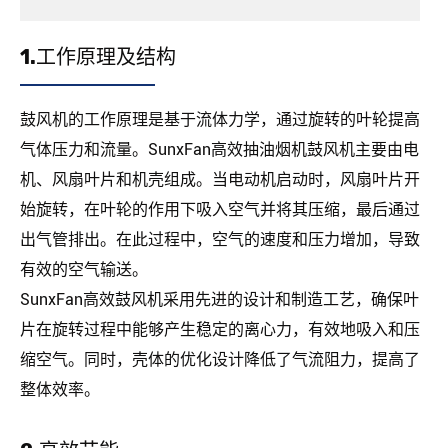
1.工作原理及结构
鼓风机的工作原理是基于流体力学，通过旋转的叶轮提高
气体压力和流量。SunxFan高效抽油烟机鼓风机主要由电
机、风扇叶片和机壳组成。当电动机启动时，风扇叶片开
始旋转，在叶轮的作用下吸入空气并将其压缩，最后通过
出气管排出。在此过程中，空气的速度和压力增加，导致
有效的空气输送。
SunxFan高效鼓风机采用先进的设计和制造工艺，确保叶
片在旋转过程中能够产生稳定的离心力，有效地吸入和压
缩空气。同时，壳体的优化设计降低了气流阻力，提高了
整体效率。