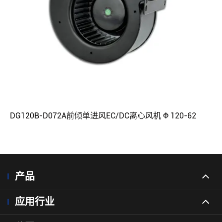
DG120B-D072A前倾单进风EC/DC离心风机 Φ 120-62
产品
应用行业