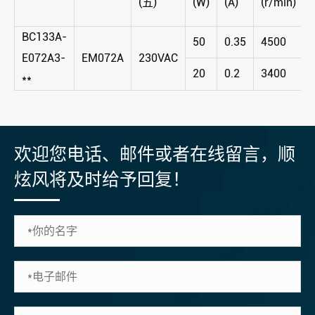
(五)
(W)
(A)
(r/min)
BC133A-
50
0.35
4500
E072A3-
EM072A
230VAC
20
0.2
3400
**
欢迎您电话、邮件或者在线留言，顺
炫风将及时给予回复！