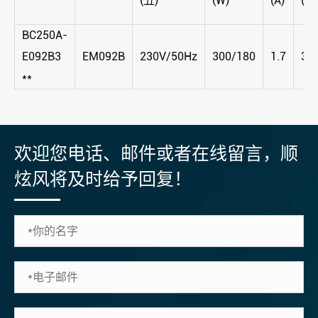
(五)
(W)
(A)
(r/
BC250A-
E092B3
EM092B
230V/50Hz
300/180
1.7
30
**
欢迎您电话、邮件或者在线留言，顺
炫风将及时给予回复！