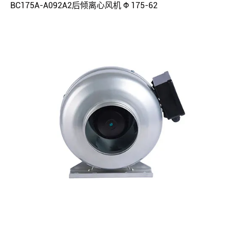
BC175A-A092A2后倾离心风机 Φ 175-62