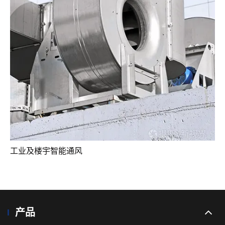
工业及楼宇智能通风
产品