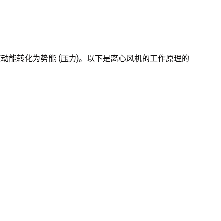
能转化为势能 (压力)。以下是离心风机的工作原理的