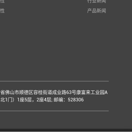
续性
行业新闻
特性
产品新闻
省佛山市顺德区容桂街道成业路63号康富来工业园A
北1门）1座5层，2座4层; 邮编：528306