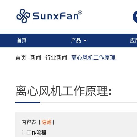
首页
产品
应
首页
新闻
行业新闻
离心风机工作原理:
离心风机工作原理:
内容表
[
隐藏
]
1. 工作流程