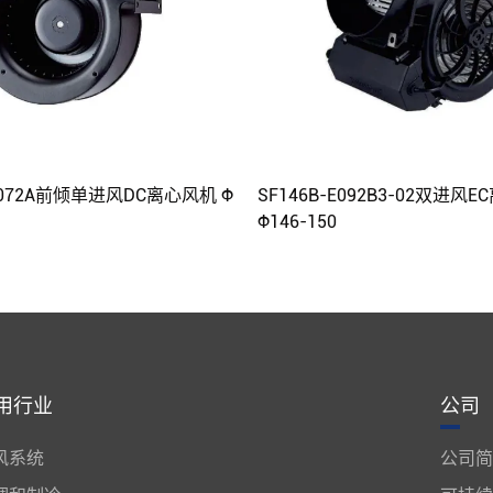
-D072A前倾单进风DC离心风机 Φ
SF146B-E092B3-02双进风
Φ146-150
用行业
公司
风系统
公司