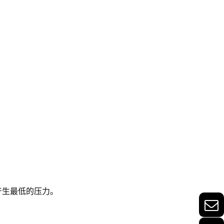
产生最低的压力。