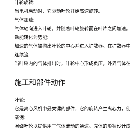
叶轮旋转:
当电机启动时，它驱动叶轮开始高速旋转。
气体加速:
气体轴向进入叶轮，并随着叶轮旋转而在叶片之间加速
动能转化为势能:
加速的气体被抛出叶轮的中心并进入扩散器。在扩散器
连续流:
当叶轮内的气体排出时，叶轮中心形成负压，外界气体
施工和部件动作
叶轮:
它是离心风机中最关键的部件，它的旋转产生离心力，
案例:
围绕叶轮以提供用于气体流动的通道。壳体的形状设计