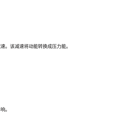
减速。该减速将动能转换成压力能。
影响。