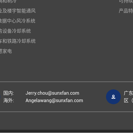
调和制冷
可持
业及楼宇智能通风
产品
I数据中心风冷系统
信设备冷却系统
车和铁路冷却系统
慧家电
国内:
Jerry.chou@sunxfan.com
广东

海外:
Angelawang@sunxfan.com
区（