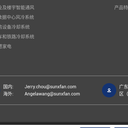
业及楼宇智能通风
产品
I数据中心风冷系统
信设备冷却系统
车和铁路冷却系统
慧家电
国内:
Jerry.chou@sunxfan.com
广东

海外:
Angelawang@sunxfan.com
区（