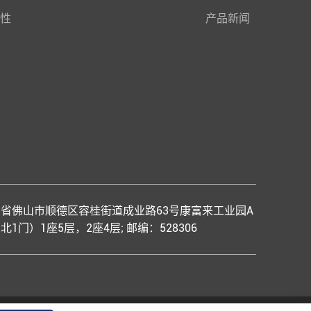
特性
产品新闻
省佛山市顺德区容桂街道成业路63号康富来工业园A
北1门）1座5层，2座4层; 邮编：528306