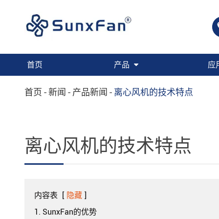
首页
产品
应
首页
新闻
产品新闻
离心风机的技术特点
离心风机的技术特点
内容表
[
隐藏
]
1. SunxFan的优势