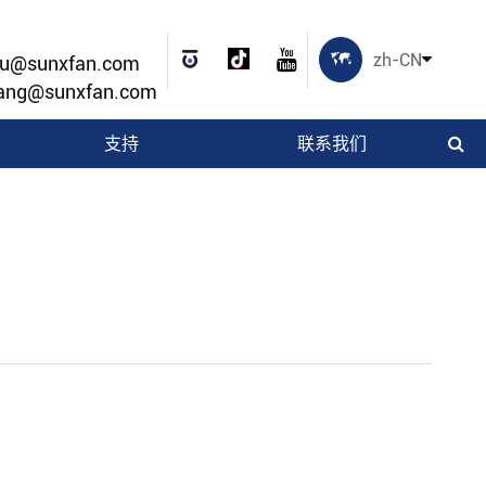

zh-CN
ou@sunxfan.com
ang@sunxfan.com
支持
联系我们