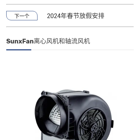
2024年春节放假安排
下一个
SunxFan离心风机和轴流风机