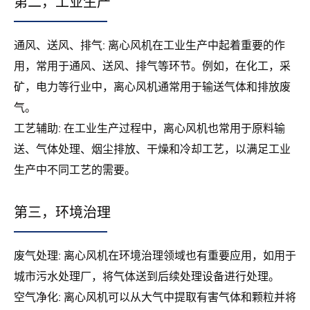
第二，工业生产
通风、送风、排气: 离心风机在工业生产中起着重要的作
用，常用于通风、送风、排气等环节。例如，在化工，采
矿，电力等行业中，离心风机通常用于输送气体和排放废
气。
工艺辅助: 在工业生产过程中，离心风机也常用于原料输
送、气体处理、烟尘排放、干燥和冷却工艺，以满足工业
生产中不同工艺的需要。
第三，环境治理
废气处理: 离心风机在环境治理领域也有重要应用，如用于
城市污水处理厂，将气体送到后续处理设备进行处理。
空气净化: 离心风机可以从大气中提取有害气体和颗粒并将