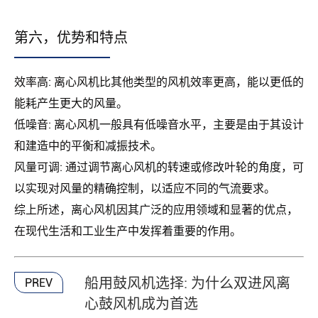
第六，优势和特点
效率高: 离心风机比其他类型的风机效率更高，能以更低的
能耗产生更大的风量。
低噪音: 离心风机一般具有低噪音水平，主要是由于其设计
和建造中的平衡和减振技术。
风量可调: 通过调节离心风机的转速或修改叶轮的角度，可
以实现对风量的精确控制，以适应不同的气流要求。
综上所述，离心风机因其广泛的应用领域和显著的优点，
在现代生活和工业生产中发挥着重要的作用。
船用鼓风机选择: 为什么双进风离
PREV
心鼓风机成为首选