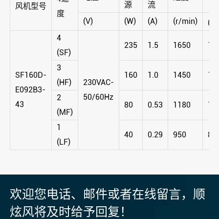
源
流
风机型号
度
(V)
(W)
(A)
(r/min)
(m
4
235
1.5
1650
16
(SF)
3
SF160D-
160
1.0
1450
14
(HF)
230VAC-
E092B3-
50/60Hz
2
43
80
0.53
1180
11
(MF)
1
40
0.29
950
82
(LF)
欢迎您电话、邮件或者在线留言，顺
炫风将及时给予回复！