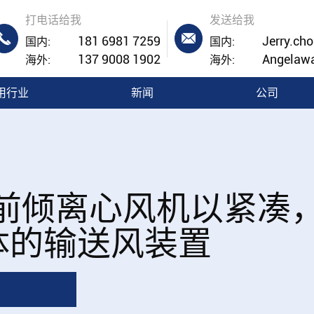
打电话给我
发送给我


181 6981 7259
Jerry.ch
国内:
国内:
137 9008 1902
Angelaw
海外:
海外:
用行业
新闻
公司
风前倾离心风机以紧凑
体的输送风装置