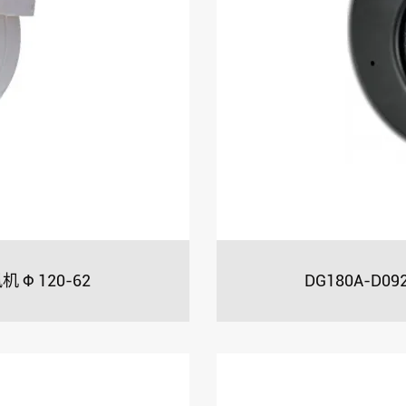
 Φ 120-62
DG180A-D0