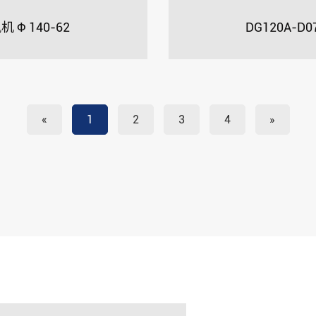
 Φ 140-62
DG120A-D
«
1
2
3
4
»