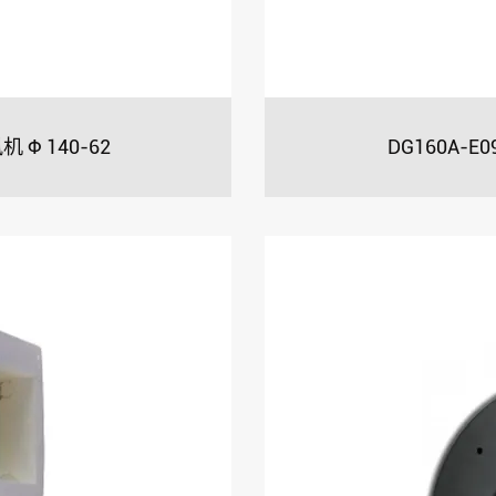
 Φ 140-62
DG160A-E